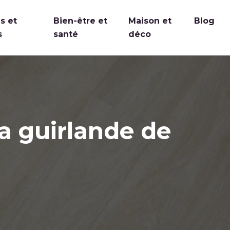
s et
Bien-être et
Maison et
Blog
s
santé
déco
a guirlande de