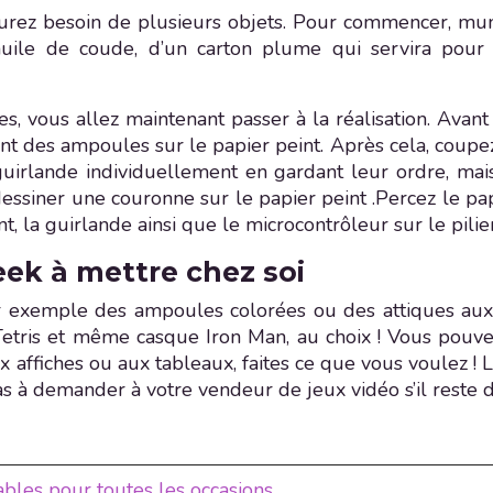
aurez besoin de plusieurs objets. Pour commencer, munis
 l’huile de coude, d’un carton plume qui servira pou
, vous allez maintenant passer à la réalisation. Avant 
 des ampoules sur le papier peint. Après cela, coupez
guirlande individuellement en gardant leur ordre, mais
 dessiner une couronne sur le papier peint .Percez le p
eint, la guirlande ainsi que le microcontrôleur sur le pi
eek à mettre chez soi
 par exemple des ampoules colorées ou des attiques aux 
e Tetris et même casque Iron Man, au choix ! Vous pou
affiches ou aux tableaux, faites ce que vous voulez ! L
pas à demander à votre vendeur de jeux vidéo s’il reste d
bles pour toutes les occasions